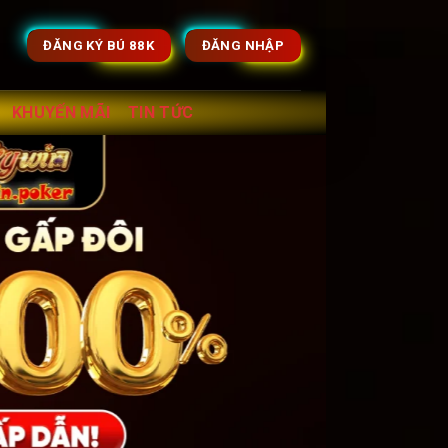
ĐĂNG KÝ BÚ 88K
ĐĂNG NHẬP
KHUYẾN MÃI
TIN TỨC