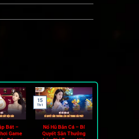
26
15
Th1
Th1
Tài Xỉu Cầu Bệt –
Xóc Đĩa Casino – Trải
Cách Sử Dụng & Kinh
Nghiệm Siêu Phẩm