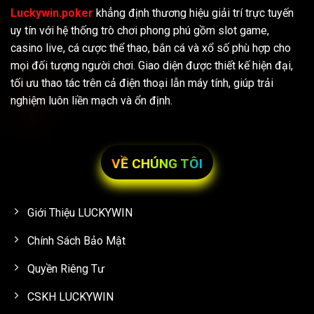
Luckywin.poker
khẳng định thương hiệu giải trí trực tuyến
uy tín với hệ thống trò chơi phong phú gồm slot game,
casino live, cá cược thể thao, bắn cá và xổ số phù hợp cho
mọi đối tượng người chơi. Giao diện được thiết kế hiện đại,
tối ưu thao tác trên cả điện thoại lẫn máy tính, giúp trải
nghiệm luôn liền mạch và ổn định.
VỀ CHÚNG TÔI
Giới Thiệu LUCKYWIN
Chính Sách Bảo Mật
Quyền Riêng Tư
CSKH LUCKYWIN