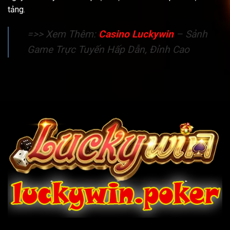
tảng.
=>> Xem Thêm:
Casino Luckywin
– Sảnh
Game Trực Tuyến Hấp Dẫn, Đỉnh Cao