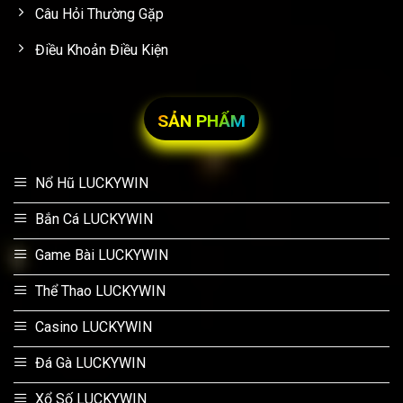
Câu Hỏi Thường Gặp
Điều Khoản Điều Kiện
SẢN PHẨM
Nổ Hũ LUCKYWIN
Bắn Cá LUCKYWIN
Game Bài LUCKYWIN
Thể Thao LUCKYWIN
Casino LUCKYWIN
Đá Gà LUCKYWIN
Xổ Số LUCKYWIN