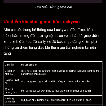
Tìm hiểu sảnh game bài
Ưu điểm khi chơi game bài Luckywin
Mỗi chi tiết trong hệ thống của Luckywin đều được tối ưu
hóa nhằm mang đến trải nghiệm trọn vẹn nhất, từ giao diện,
âm thanh đến tốc độ xử lý và độ bảo mật. Cùng khám phá
những ưu điểm hàng đầu khi tham gia trải nghiệm tại nền
tảng.
Ưu điểm
Mô tả ngắn gọn
Giao diện
Thiết kế tối giản, dễ sử dụng, màu sắc cực kỳ bắt mắt tạo cảm giác thoải mái,
hiện đại
sang trọng khi cá cược
Bảo mật tuyệt
Ứng dụng công nghệ mã hóa tiên tiến giúp bảo vệ dữ liệu an toàn.
đối
Tỷ lệ trả
Mỗi game bài Luckywin đều có mức thưởng minh bạch và hấp dẫn.
thưởng cao
Đa dạng
Cung cấp nhiều game như Poker, Baccarat, tiến lên, phỏm, xì dách.
game bài