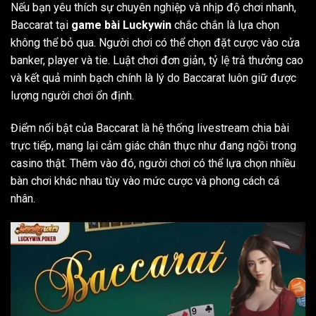
Nếu bạn yêu thích sự chuyên nghiệp và nhịp độ chơi nhanh,
Baccarat tại
game bài Luckywin
chắc chắn là lựa chọn
không thể bỏ qua. Người chơi có thể chọn đặt cược vào cửa
banker, player và tie. Luật chơi đơn giản, tỷ lệ trả thưởng cao
và kết quả minh bạch chính là lý do Baccarat luôn giữ được
lượng người chơi ổn định.
Điểm nổi bật của Baccarat là hệ thống livestream chia bài
trực tiếp, mang lại cảm giác chân thực như đang ngồi trong
casino thật. Thêm vào đó, người chơi có thể lựa chọn nhiều
bàn chơi khác nhau tùy vào mức cược và phong cách cá
nhân.