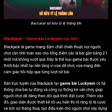
Baccarat sở hữu tỷ lệ thắng lớn
Blackjack – Game bài Luckywin cực hot
Blackjack là game mang đậm chất chiến thuật, nơi người
chơi cần tính toán sao cho tổng điểm các lá bài gần bằng 21
nhất mà không vượt quá. Đây là thể loại game bài được yêu
thích bậc nhất tại nền tảng vì vừa dễ chơi, vừa mang đến
cảm giác hồi hộp qua từng lượt rút bài.
Bản trực tuyến của Blackjack tại
game bài Luckywin
có hệ
thống chia bài tự động và công cụ thống kê ván chơi, giúp
người chơi dễ dàng theo dõi quá trình đặt cược. Thêm vào
đó, giao diện được thiết kế tối ưu, hiển thị rõ ràng tỷ lệ cược
và lịch sử thắng thua, tạo điều kiện cho người chơi xây dựng