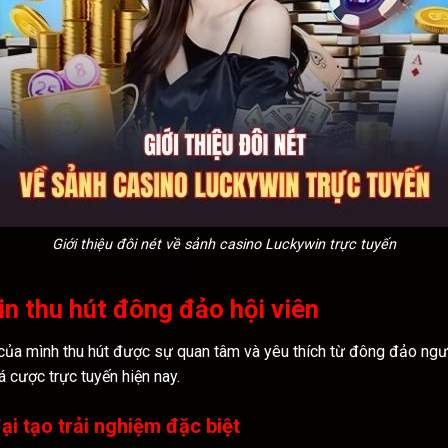
Giới thiệu đôi nét về sảnh casino Luckywin trực tuyến
n thu hút đông đảo hội viên
 của mình thu hút được sự quan tâm và yêu thích từ đông đảo ngườ
 cược trực tuyến hiện nay.
ại tạo trải nghiệm đặc biệt