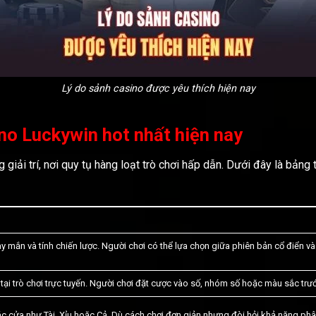
Lý do sảnh casino được yêu thích hiện nay
no Luckywin hot nhất hiện nay
iải trí, nơi quy tụ hàng loạt trò chơi hấp dẫn. Dưới đây là bảng
y mắn và tính chiến lược. Người chơi có thể lựa chọn giữa phiên bản cổ điển và 
tại trò chơi trực tuyến. Người chơi đặt cược vào số, nhóm số hoặc màu sắc trư
c cửa như Tài, Xỉu hoặc Cả. Dù cách chơi đơn giản nhưng đòi hỏi khả năng phâ