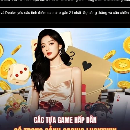
 và Dealer, yêu cầu tính điểm sao cho gần 21 nhất. Sự căng thẳng và cần chiế