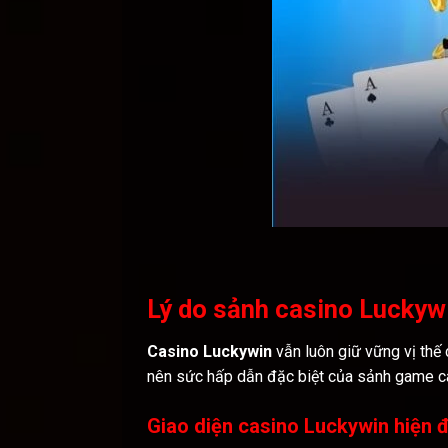
Lý do sảnh casino Luckywi
Casino Luckywin
vẫn luôn giữ vững vị thế
nên sức hấp dẫn đặc biệt của sảnh game cá
Giao diện casino Luckywin hiện đ