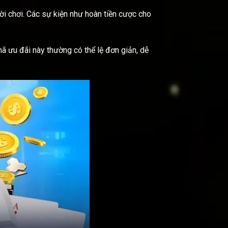
ời chơi. Các sự kiện như hoàn tiền cược cho
mã ưu đãi này thường có thể lệ đơn giản, dễ