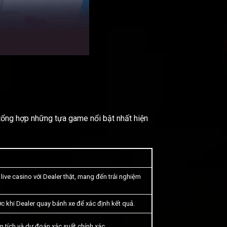
 tổng hợp những tựa game nổi bật nhất hiện
live casino với Dealer thật, mang đến trải nghiệm
ớc khi Dealer quay bánh xe để xác định kết quả.
n tích và dự đoán xác suất chính xác.