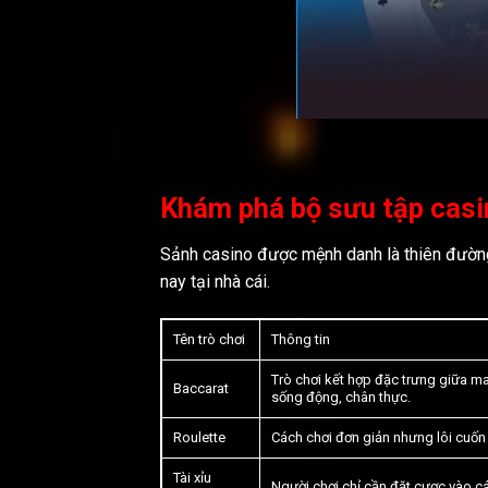
Khám phá bộ sưu tập casi
Sảnh casino được mệnh danh là thiên đường g
nay tại nhà cái.
Tên trò chơi
Thông tin
Trò chơi kết hợp đặc trưng giữa ma
Baccarat
sống động, chân thực.
Roulette
Cách chơi đơn giản nhưng lôi cuốn 
Tài xỉu
Người chơi chỉ cần đặt cược vào cá