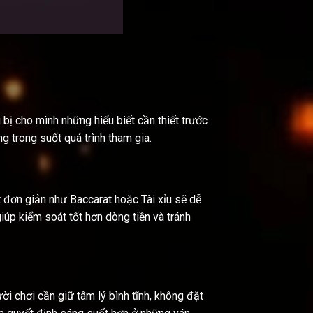
bị cho mình những hiểu biết cần thiết trước
àng trong suốt quá trình tham gia.
t đơn giản như Baccarat hoặc Tài xỉu sẽ dễ
giúp kiểm soát tốt hơn dòng tiền và tránh
ười chơi cần giữ tâm lý bình tĩnh, không đặt