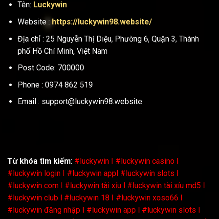
Tên:
Luckywin
Website :
https://luckywin98.website/
Địa chỉ :
25 Nguyễn Thị Diệu, Phường 6, Quận 3, Thành
phố Hồ Chí Minh, Việt Nam
Post Code: 700000
Phone : 0974 862 519
Email :
support@luckywin98.website
Từ khóa tìm kiếm
:
#luckywin Ι #
luckywin casino
Ι
#
luckywin login
Ι #
luckywin app
l #
luckywin slots
l
#
luckywin com
l #
luckywin tài xỉu
l #
luckywin tài xỉu md5
l
#
luckywin club l
#
luckywin 18
Ι #
luckywin xoso66
Ι
#
luckywin đăng nhập
Ι #
luckywin app
l #
luckywin slots
l