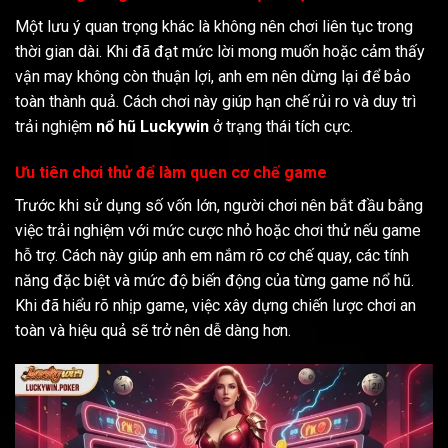
Một lưu ý quan trọng khác là không nên chơi liên tục trong
thời gian dài. Khi đã đạt mức lời mong muốn hoặc cảm thấy
vận may không còn thuận lợi, anh em nên dừng lại để bảo
toàn thành quả. Cách chơi này giúp hạn chế rủi ro và duy trì
trải nghiệm
nổ hũ Luckywin
ở trạng thái tích cực.
Ưu tiên chơi thử để làm quen cơ chế game
Trước khi sử dụng số vốn lớn, người chơi nên bắt đầu bằng
việc trải nghiệm với mức cược nhỏ hoặc chơi thử nếu game
hỗ trợ. Cách này giúp anh em nắm rõ cơ chế quay, các tính
năng đặc biệt và mức độ biến động của từng game nổ hũ.
Khi đã hiểu rõ nhịp game, việc xây dựng chiến lược chơi an
toàn và hiệu quả sẽ trở nên dễ dàng hơn.