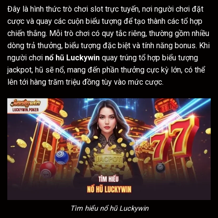
Đây là hình thức trò chơi slot trực tuyến, nơi người chơi đặt
cược và quay các cuộn biểu tượng để tạo thành các tổ hợp
chiến thắng. Mỗi trò chơi có quy tắc riêng, thường gồm nhiều
dòng trả thưởng, biểu tượng đặc biệt và tính năng bonus. Khi
người chơi
nổ hũ Luckywin
quay trúng tổ hợp biểu tượng
jackpot, hũ sẽ nổ, mang đến phần thưởng cực kỳ lớn, có thể
lên tới hàng trăm triệu đồng tùy vào mức cược.
Tìm hiểu nổ hũ Luckywin