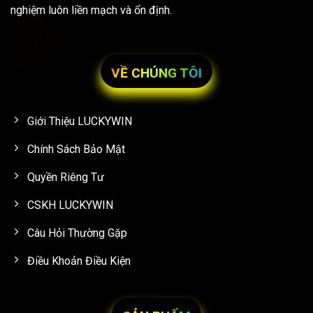
nghiệm luôn liền mạch và ổn định.
VỀ CHÚNG TÔI
Giới Thiệu LUCKYWIN
Chính Sách Bảo Mật
Quyền Riêng Tư
CSKH LUCKYWIN
Câu Hỏi Thường Gặp
Điều Khoản Điều Kiện