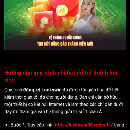
Hướng dẫn quy trình chi tiết để trở thành hội
viên
Quy trình
đăng ký Luckywin
đã được tối giản hóa để tiết
kiệm thời gian tối đa cho người dùng. Bạn chỉ cần sở hữu
một thiết bị có kết nối internet và làm theo các chỉ dẫn dưới
đây để tham gia vào hệ thống giải trí số 1 châu Á.
Bước 1: Truy cập link
https://luckywin98.website/
trang