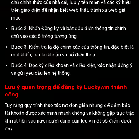
chủ chính thức của nhà cái, lưu ý tên miền và các ký hiệu
trên giao diện để nhận biết web thật, tránh xa web giả
mạo.
Bước 2: Nhấn Đăng ký và bắt đầu điền thông tin chính
chủ vào các ô trống tương ứng.
Bước 3: Kiểm tra lạ độ chính xác của thông tin, đặc biệt là
mật khẩu, tên tài khoản và số điện thoại.
Bước 4: Đọc kỹ điều khoản và điều kiện, xác nhận đồng ý
và gửi yêu cầu lên hệ thống.
Lưu ý quan trọng để đăng ký Luckywin thành
công
Tuy rằng quy trình thao tác rất đơn giản nhưng để đảm bảo
tài khoản được xác minh nhanh chóng và không gặp trục trặc
khi rút tiền sau này, người dùng cần lưu ý một số điểm dưới
đây.