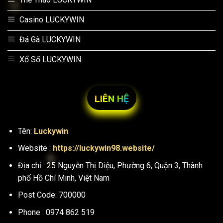
Casino LUCKYWIN
Đá Gà LUCKYWIN
Xổ Số LUCKYWIN
LIÊN HỆ
Tên:
Luckywin
Website :
https://luckywin98.website/
Địa chỉ :
25 Nguyễn Thị Diệu, Phường 6, Quận 3, Thành
phố Hồ Chí Minh, Việt Nam
Post Code: 700000
Phone : 0974 862 519