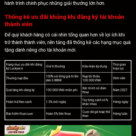
hành trình chinh phục những giải thưởng lớn hơn.
Thống kê ưu đãi khủng khi đăng ký tài khoản
thành viên
Để quý khách hàng có cái nhìn tổng quan hơn về lợi ích khi
trở thành thành viên, nền tảng đã thống kê các hạng mục quà
tặng dành riêng cho tài khoản mới.
Hạng mục ưu đãi khi đăng
Thời gian
Giá trị thưởng
Điều kiện áp dụng
ký Luckywin
hiệu lực
100% với tổng giá trị lên
Nạp tối thiểu
Thưởng nạp đầu
Vĩnh viễn
đến 5.888K
100.000 VNĐ
Xác minh số điện
Quà tặng khi đăng ký
100.000 VNĐ miễn phí
Năm 2027
thoại
Tùy từng sảnh có %
Hoàn trả theo sảnh
1.5% mỗi ngày
Hàng ngày
khác nhau
Cược đá gà hoặc thể
Bảo hiểm thua cược
Hoàn 5% tiền thua
Hàng tuần
thao