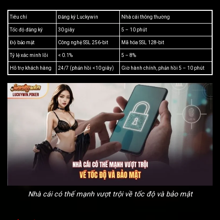
Tiêu chí
Đăng ký Luckywin
Nhà cái thông thường
Tốc độ đăng ký
30 giây
5 – 10 phút
Độ bảo mật
Công nghệ SSL 256-bit
Mã hóa SSL 128-bit
Tỷ lệ xác minh lỗi
< 0.1%
5 – 8%
Hỗ trợ khách hàng
24/7 (phản hồi <10 giây)
Giờ hành chính, phản hồi 5 – 10 phút
Nhà cái có thế mạnh vượt trội về tốc độ và bảo mật