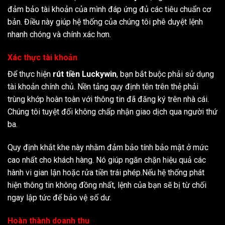
đảm bảo tài khoản của mình đáp ứng đủ các tiêu chuẩn cơ
bản. Điều này giúp hệ thống của chúng tôi phê duyệt lệnh
nhanh chóng và chính xác hơn.
Xác thực tài khoản
Để thực hiện
rút tiền Luckywin
, bạn bắt buộc phải sử dụng
tài khoản chính chủ. Nền tảng quy định tên trên thẻ phải
trùng khớp hoàn toàn với thông tin đã đăng ký trên nhà cái.
Chúng tôi tuyệt đối không chấp nhận giao dịch qua người thứ
ba.
Quy định khắt khe này nhằm đảm bảo tính bảo mật ở mức
cao nhất cho khách hàng. Nó giúp ngăn chặn hiệu quả các
hành vi gian lận hoặc rửa tiền trái phép.Nếu hệ thống phát
hiện thông tin không đồng nhất, lệnh của bạn sẽ bị từ chối
ngay lập tức để bảo vệ số dư.
Hoàn thành doanh thu