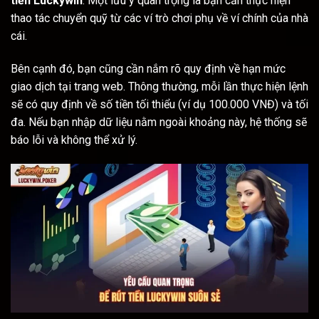
tiền Luckywin
. Một lưu ý quan trọng là bạn cần thực hiện
thao tác chuyển quỹ từ các ví trò chơi phụ về ví chính của nhà
cái.
Bên cạnh đó, bạn cũng cần nắm rõ quy định về hạn mức
giao dịch tại trang web. Thông thường, mỗi lần thực hiện lệnh
sẽ có quy định về số tiền tối thiểu (ví dụ 100.000 VNĐ) và tối
đa. Nếu bạn nhập dữ liệu nằm ngoài khoảng này, hệ thống sẽ
báo lỗi và không thể xử lý.