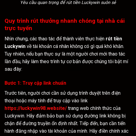
Yêu cầu quan trọng để rút tiền Luckywin suôn sẻ
Quy trình rút thưởng nhanh chóng tại nhà cái
trực tuyến
Nhìn chung, các thao tác để thành viên thực hiện
rút tiền
Luckywin
về tài khoản cá nhân không có gì quá khó khăn.
Tuy nhiên, nếu bạn thực sự là một người chơi mới thao tác
lần đầu, hãy làm theo trình tự cơ bản được chúng tôi bật mí
sau đây:
Bước 1: Truy cập link chuẩn
Trước tiên, người chơi cần sử dụng trình duyệt trên điện
thoại hoặc máy tính để truy cập vào link
https://luckywin98.website/
trang web chính thức của
Luckywin. Hãy đảm bảo bạn sử dụng đường link không bị
chặn để đường truyền ổn định nhất. Tiếp đến, bạn cần tiến
hành đăng nhập vào tài khoản của mình. Hãy điền chính xác