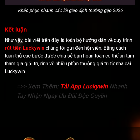
Khắc phục nhanh các lỗi giao dịch thường gặp 2026
Kết luận
Như vậy, bài viết trên đây là toàn bộ hướng dẫn về quy trình
rút tiền Luckywin
chúng tôi gửi đến hội viên. Bằng cách
tuân thủ các bước được chia sẻ bạn hoàn toàn có thể an tâm
tham gia giải trí, rinh về nhiều phần thưởng giá trị từ nhà cái
Luckywin.
=>> Xem Thêm:
Tải App Luckywin
Nhanh
Tay Nhận Ngay Ưu Đãi Độc Quyền