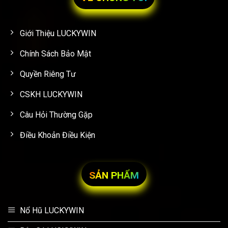
Giới Thiệu LUCKYWIN
Chính Sách Bảo Mật
Quyền Riêng Tư
CSKH LUCKYWIN
Câu Hỏi Thường Gặp
Điều Khoản Điều Kiện
SẢN PHẨM
Nổ Hũ LUCKYWIN