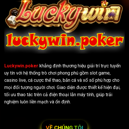
Luckywin.poker
khẳng định thương hiệu giải trí trực tuyến
uy tín với hệ thống trò chơi phong phú gồm slot game,
casino live, cá cược thể thao, bắn cá và xổ số phù hợp cho
mọi đối tượng người chơi. Giao diện được thiết kế hiện đại,
tối ưu thao tác trên cả điện thoại lẫn máy tính, giúp trải
nghiệm luôn liền mạch và ổn định.
VỀ CHÚNG TÔI