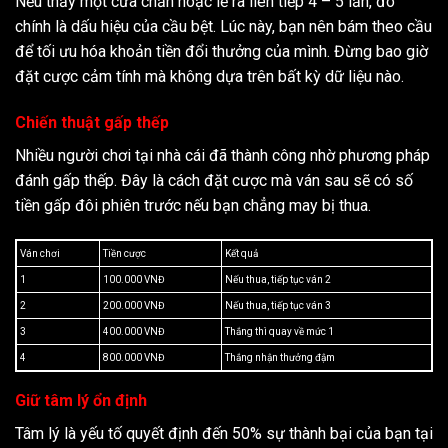
Nếu thấy một cửa chẵn hoặc lẻ ra liên tiếp 4 – 5 lần, đó
chính là dấu hiệu của cầu bệt. Lúc này, bạn nên bám theo cầu
để tối ưu hóa khoản tiền đổi thưởng của mình. Đừng bao giờ
đặt cược cảm tính mà không dựa trên bất kỳ dữ liệu nào.
Chiến thuật gấp thếp
Nhiều người chơi tại nhà cái đã thành công nhờ phương pháp
đánh gấp thếp. Đây là cách đặt cược mà ván sau sẽ có số
tiền gấp đôi phiên trước nếu bạn chẳng may bị thua.
Ván chơi
Tiền cược
Kết quả
1
100.000 VNĐ
Nếu thua, tiếp tục ván 2
2
200.000 VNĐ
Nếu thua, tiếp tục ván 3
3
400.000 VNĐ
Thắng thì quay về mức 1
4
800.000 VNĐ
Thắng nhận thưởng đậm
Giữ tâm lý ổn định
Tâm lý là yếu tố quyết định đến 50% sự thành bại của bạn tại