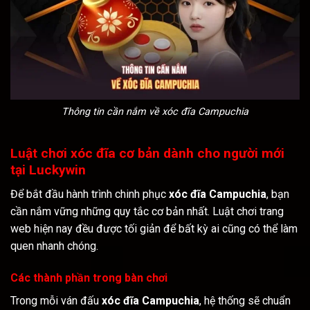
Thông tin cần nắm về xóc đĩa Campuchia
Luật chơi xóc đĩa cơ bản dành cho người mới
tại Luckywin
Để bắt đầu hành trình chinh phục
xóc đĩa Campuchia
, bạn
cần nắm vững những quy tắc cơ bản nhất. Luật chơi trang
web hiện nay đều được tối giản để bất kỳ ai cũng có thể làm
quen nhanh chóng.
Các thành phần trong bàn chơi
Trong mỗi ván đấu
xóc đĩa Campuchia
, hệ thống sẽ chuẩn