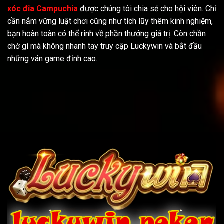
xóc đĩa Campuchia
được chúng tôi chia sẻ cho hội viên. Chỉ
cần nắm vững luật chơi cũng như tích lũy thêm kinh nghiệm,
bạn hoàn toàn có thể rinh về phần thưởng giá trị. Còn chần
chờ gì mà không nhanh tay truy cập Luckywin và bắt đầu
những ván game đỉnh cao.