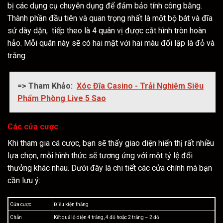
bị các dụng cụ chuyên dụng để đảm bảo tính công bằng.
Thành phần đầu tiên và quan trọng nhất là một bộ bát và đĩa
sứ dày dặn, tiếp theo là 4 quân vị được cắt hình tròn hoàn
hảo. Mỗi quân này sẽ có hai mặt với hai màu đối lập là đỏ và
trắng.
=> Tham Khảo:
Xóc Đĩa Casino - Trải Nghiệm Siêu
Phẩm Phòng Live 5 Sao
Các cửa cược
Khi tham gia cá cược, bạn sẽ thấy giao diện hiển thị rất nhiều
lựa chọn, mỗi hình thức sẽ tương ứng với một tỷ lệ đổi
thưởng khác nhau. Dưới đây là chi tiết các cửa chính mà bạn
cần lưu ý:
Cửa cược
Điều kiện thắng
Chẵn
Kết quả lộ diện 4 trắng, 4 đỏ hoặc 2 trắng – 2 đỏ