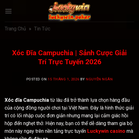
Skip
to
content
Trang Chủ
»
Tin Tức
Xóc Đĩa Campuchia | Sảnh Cược Giải
Trí Trực Tuyến 2026
POSTED ON
15 THÁNG 1, 2026
BY
NGUYỄN NGÂN
Xóc đĩa Campuchia
từ lâu đã trở thành lựa chọn hàng đầu
của cộng đồng người chơi tại Việt Nam. Đây là hình thức giải
trí có lối nhập cuộc đơn giản nhưng mang lại cảm giác hồi
hộp đến nghẹt thở. Hiện nay, bạn có thể dễ dàng tham gia bộ
môn này ngay trên nền tảng trực tuyến
Luckywin casino
mà
không cần đi đâu xa.